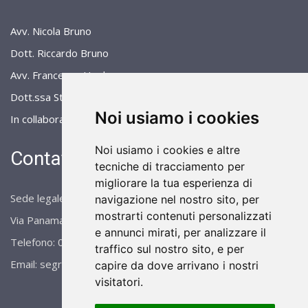
Avv. Nicola Bruno
Dott. Riccardo Bruno
Avv. Francesco Henke
Dott.ssa Stefania Massimiliani
Noi usiamo i cookies
In collaborazione con Prof. Avv. Filippo Murino
Noi usiamo i cookies e altre
Contattaci
tecniche di tracciamento per
migliorare la tua esperienza di
Sede legale
navigazione nel nostro sito, per
mostrarti contenuti personalizzati
Via Panama 52, 00198 Roma
e annunci mirati, per analizzare il
Telefono: 06.4884022 / 06.4884026
traffico sul nostro sito, e per
Email: segreteriastudiobruno@gmail.com
capire da dove arrivano i nostri
visitatori.