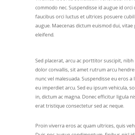
commodo nec. Suspendisse id augue id orci c
faucibus orci luctus et ultrices posuere cubil
augue. Maecenas dictum euismod dui, vitae p
eleifend.
Sed placerat, arcu ac porttitor suscipit, nib
dolor convallis, sit amet rutrum arcu hendrer
nunc vel malesuada. Suspendisse eu eros a l
eu imperdiet arcu. Sed eu ipsum vehicula, sol
in, dictum ac magna. Donec efficitur ligula 
erat tristique consectetur sed ac neque.
Proin viverra eros ac quam ultrices, quis veh
Duis nec augue condimentum, finibus nisl id,