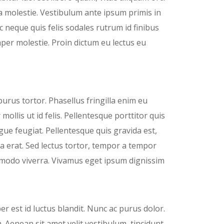
a molestie. Vestibulum ante ipsum primis in
ac neque quis felis sodales rutrum id finibus
per molestie. Proin dictum eu lectus eu
purus tortor. Phasellus fringilla enim eu
ollis ut id felis. Pellentesque porttitor quis
ue feugiat. Pellentesque quis gravida est,
ta erat. Sed lectus tortor, tempor a tempor
commodo viverra. Vivamus eget ipsum dignissim
er est id luctus blandit. Nunc ac purus dolor.
 Aenean sit amet velit vestibulum, tincidunt