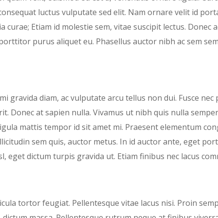
onsequat luctus vulputate sed elit. Nam ornare velit id port
ia curae; Etiam id molestie sem, vitae suscipit lectus. Donec 
orttitor purus aliquet eu. Phasellus auctor nibh ac sem sem
h mi gravida diam, ac vulputate arcu tellus non dui. Fusce nec 
it. Donec at sapien nulla. Vivamus ut nibh quis nulla semper m
igula mattis tempor id sit amet mi. Praesent elementum cong
licitudin sem quis, auctor metus. In id auctor ante, eget por
nisl, eget dictum turpis gravida ut. Etiam finibus nec lacus 
icula tortor feugiat. Pellentesque vitae lacus nisi. Proin semp
 dictum massa. Pellentesque rutrum neque at finibus viverra.