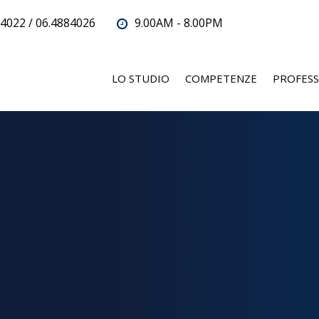
4022 / 06.4884026
9.00AM - 8.00PM
LO STUDIO
COMPETENZE
PROFESS
DOTT.SSA STEFANIA MAS
IN COLLABORAZION