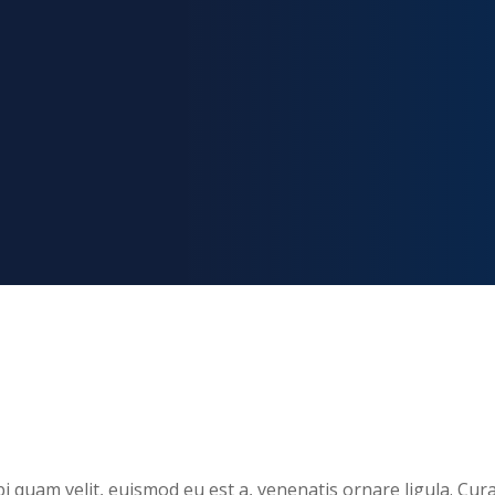
i quam velit, euismod eu est a, venenatis ornare ligula. Cura