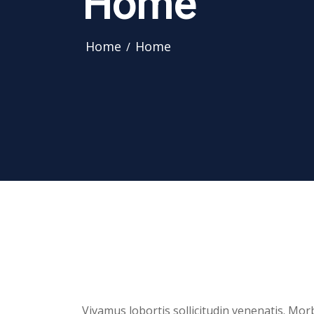
Home
Home
Home
Vivamus lobortis sollicitudin venenatis. Morb